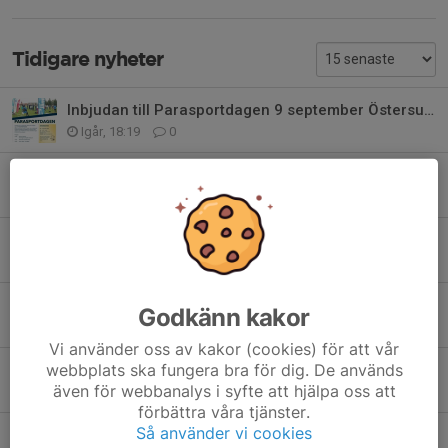
Tidigare nyheter
Inbjudan till Parasportdagen 9 september Östersund
Igår, 18:19
0
Skolstartserbjudande från Stadium
Igår, 18:15
0
Åredalen Inclines, har du anmält dig?
4 aug, 08:20
2
Jobba med Åreguiderna 8 Augusti och tjäna pengar till Duveds IF
Godkänn kakor
31 jul, 11:26
1
Vi använder oss av kakor (cookies) för att vår
webbplats ska fungera bra för dig. De används
Bingolotter till Midsommar
även för webbanalys i syfte att hjälpa oss att
18 jun, 13:02
0
förbättra våra tjänster.
Så använder vi cookies
Finns några linnen och tröjor kvar till bra pris