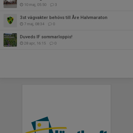
10 maj, 05:50
3
3st vägvakter behövs till Åre Halvmaraton
7 maj, 08:34
0
Duveds IF sommarloppis!
28 apr, 16:15
0