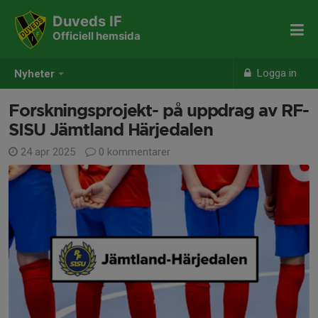
Duveds IF
Officiell hemsida
Logga in
Nyheter
Forskningsprojekt- på uppdrag av RF-
SISU Jämtland Härjedalen
24 apr 2025
0 kommentarer