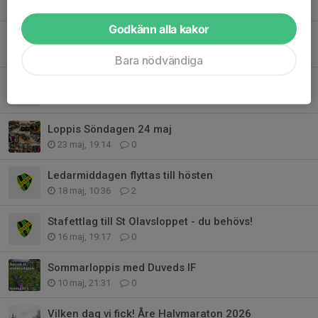
12 jun, 11:39
0
Godkänn alla kakor
Åredalens Incline är tillbaka!
10 jun, 21:00
0
Bara nödvändiga
St Olavsloppet
1 jun, 15:23
0
Loppis Söndagen 24 maj
23 maj, 19:14
0
Ledarmiddagen flyttas till hösten
18 maj, 10:36
2
Stafettlag till St Olavsloppet - du behövs!
16 maj, 19:17
0
Sommarloppis med Duveds IF
10 maj, 21:31
0
Vilken dag vi fick! Åre Halvmaraton 2026