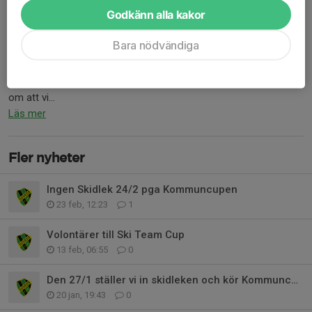
Godkänn alla kakor
Hej alla! Snöläget gör att det är osäkert om det går att köra
träning på tisdag. Vi kommer att avvakta till tisdag morgon innan
Bara nödvändiga
vi tar beslut.
Kör vi så skickar vi ut kallelse då, annars kommer information
om att vi...
Läs mer
Fler nyheter
Ingen Skidlek 24/2 pga Kommuncupen
23 feb, 12:23
1
Volontärer till Ski Team Cup
13 feb, 06:55
0
Den 27/1 ställer vi in skidleken och kör Kommuncupen del 2!
20 jan, 19:43
0