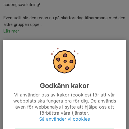
säsongsavslutning!
Eventuellt blir den redan nu på skärtorsdag tillsammans med den
äldre gruppen uppe...
Läs mer
INSTÄLLD TRÄNING 24/3
24 mar, 08:42
0 kommentarer
Efter att ha kollat spårstatus och underlag nu på morgonen så
beslutar vi att ställa in dagens skidlek. Det är isigt, hårt och
skräpigt och det skulle vara svårt att genomföra träningen.
Godkänn kakor
Vi har inte gett upp hoppet om att...
Vi använder oss av kakor (cookies) för att vår
Läs mer
webbplats ska fungera bra för dig. De används
även för webbanalys i syfte att hjälpa oss att
förbättra våra tjänster.
Så använder vi cookies
Information inför veckan
22 mar, 21:52
0 kommentarer