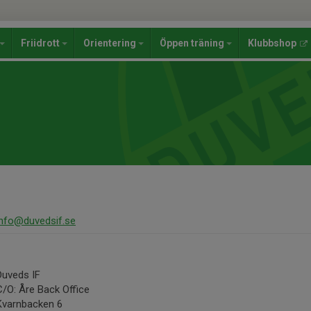
Friidrott
Orientering
Öppen träning
Klubbshop
info@duvedsif.se
Duveds IF
C/O: Åre Back Office
Kvarnbacken 6