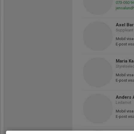
073-050 9
jensalun
Axel Bar
Suppleant
Mobil visa
E-post vis
Maria Ka
Styrelsele
Mobil visa
E-post vis
Anders 
Ledamot
Mobil visa
E-post vis
Anja Jö