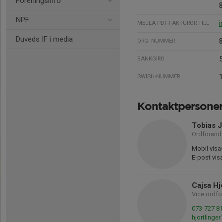
Föreningsinfo
NPF
MEJLA PDF-FAKTUROR TILL
Duveds IF i media
ORG. NUMMER
BANKGIRO
SWISH-NUMMER
Kontaktpersone
Tobias 
Ordförand
Mobil visa
E-post vis
Cajsa Hj
Vice ordf
073-727 8
hjortling