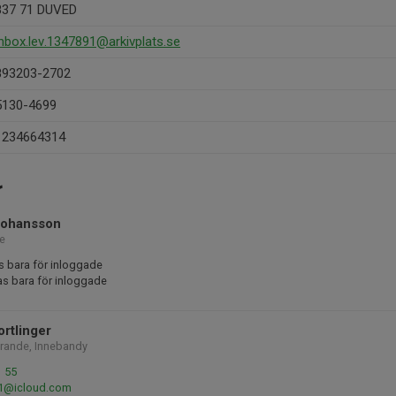
837 71 DUVED
inbox.lev.1347891@arkivplats.se
893203-2702
5130-4699
1234664314
r
Johansson
e
s bara för inloggade
as bara för inloggade
ortlinger
örande, Innebandy
1 55
er1@icloud.com