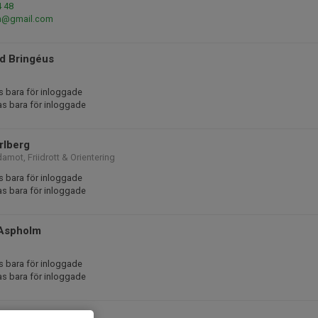
4 48
dh@gmail.com
d Bringéus
s bara för inloggade
as bara för inloggade
rlberg
damot, Friidrott & Orientering
s bara för inloggade
as bara för inloggade
Aspholm
s bara för inloggade
as bara för inloggade
hncke