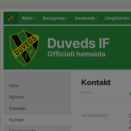
Alpint
Barngympa
Innebandy
Längdskidor
Duveds IF
Officiell hemsida
Kontakt
Hem
E-POST
Nyheter
Kalender
FAKTURAADRESS
Kontakt