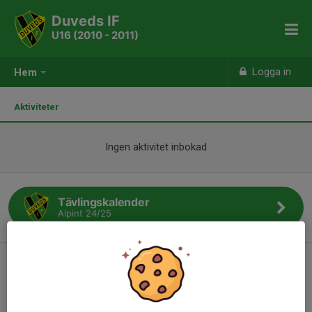
Duveds IF
U16 (2010 - 2011)
Logga in
Hem
Aktiviteter
Ingen aktivitet inbokad
Tävlingskalender
Alpint 24/25