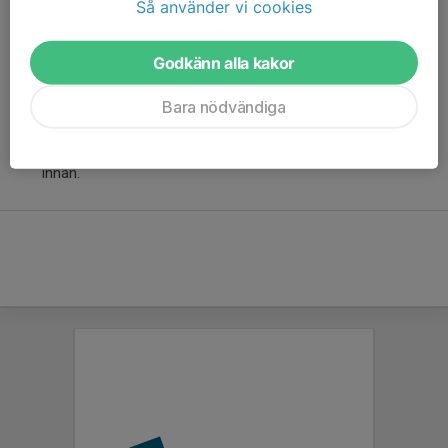
Så använder vi cookies
närheten.
Gå igenom all packning så att allt blir rätt från början. Testa
utrustningen innan! Det är
Godkänn alla kakor
jobbigt för alla med en hjälm som sitter illa men för någon
med NPF kan det bli outhärdligt.
Bara nödvändiga
Ta reda på vem som är ansvarig tränare så att ditt barn vet
det och att ni tydligt kan hälsa
innan.