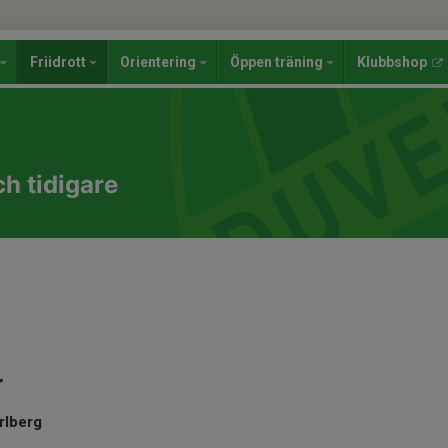
Friidrott
Orientering
Öppen träning
Klubbshop
h tidigare
r
rlberg