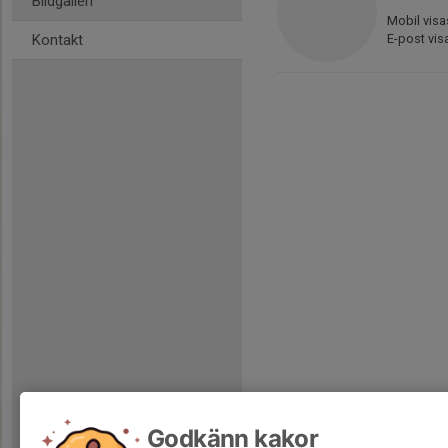
Bildgalleri
Mobil visa
Kontakt
E-post vis
Godkänn kakor