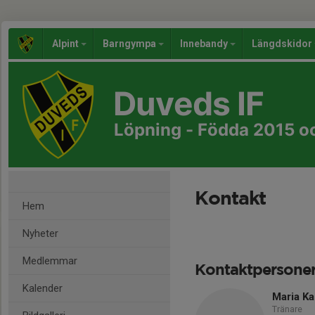
Alpint
Barngympa
Innebandy
Längdskidor
Duveds IF
Löpning - Födda 2015 oc
Kontakt
Hem
Nyheter
Medlemmar
Kontaktpersone
Kalender
Maria Ka
Tränare