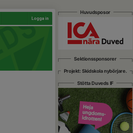
Huvudsposor
Logga in
Sektionssponsorer
Projekt: Skidskola nybörjare.
Stötta Duveds IF