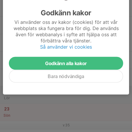
17
Godkänn kakor
Mån
Vi använder oss av kakor (cookies) för att vår
18
webbplats ska fungera bra för dig. De används
Tis
även för webbanalys i syfte att hjälpa oss att
19
förbättra våra tjänster.
Ons
Så använder vi cookies
20
Godkänn alla kakor
Tor
21
Bara nödvändiga
Fre
22
Lör
23
Sön
v.35