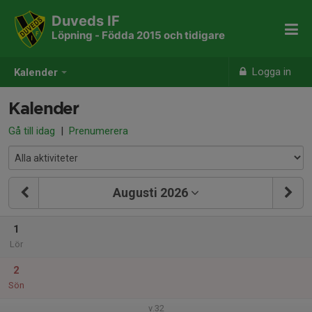
Duveds IF
Löpning - Födda 2015 och tidigare
Logga in
Kalender
Kalender
Gå till idag
|
Prenumerera
Augusti 2026
1
Lör
2
Sön
v.32