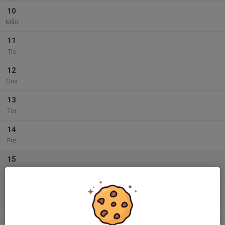
10
Mån
11
Tis
12
Ons
13
Tor
14
Fre
15
Lör
16
Sön
v.34