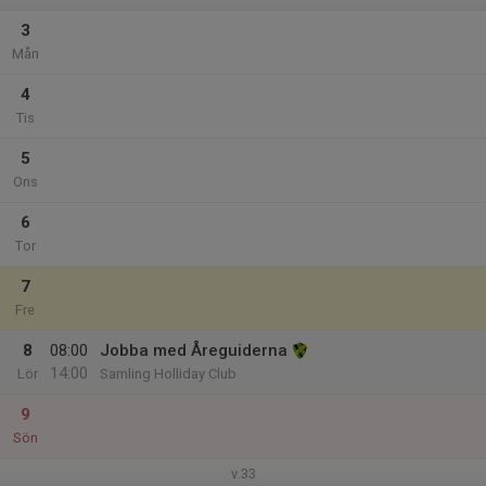
3
Mån
4
Tis
5
Ons
6
Tor
7
Fre
8
08:00
Jobba med Åreguiderna
14:00
Lör
Samling Holliday Club
9
Sön
v.33