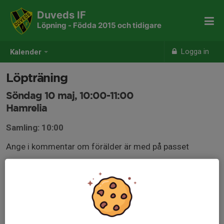
Duveds IF
Löpning - Födda 2015 och tidigare
Logga in
Kalender
Löpträning
Söndag 10 maj, 10:00-11:00
Hamrelia
Samling: 10:00
Ange i kommentar om förälder är med på passet