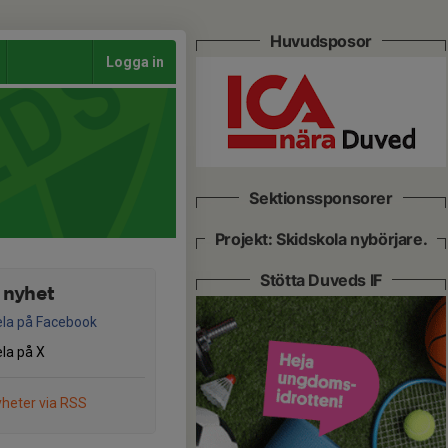
Huvudsposor
Logga in
Sektionssponsorer
Projekt: Skidskola nybörjare.
Stötta Duveds IF
 nyhet
la på Facebook
la på X
heter via RSS