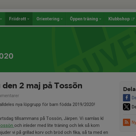
Friidrott
Orientering
Öppen träning
Klubbshop
2020
 den 2 maj på Tossön
Dela
mentarer
De
alldeles nya löpgrupp för barn födda 2019/2020!
De
artsdag tillsammans på Tossön, Järpen. Vi samlas kl
Ny
 Tossön
och inleder med lite träning och lek så kom
juder vi på grillad korv och bröd och fika, så ta med en