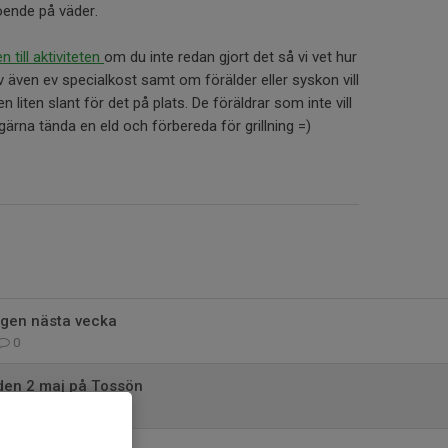
oende på väder.
n till aktiviteten
om du inte redan gjort det så vi vet hur
ven ev specialkost samt om förälder eller syskon vill
 liten slant för det på plats. De föräldrar som inte vill
ärna tända en eld och förbereda för grillning =)
ingen nästa vecka
0
den 2 maj på Tossön
0