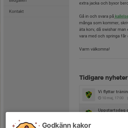
Bildgalleri
extra jacka och byxor ber
Kontakt
Gå in och svara på
kallelse
många som kommer, skriv ä
äta korv, då swishar man en
vara med och springa får g
Varm välkomna!
Tidigare nyheter
Vi flyttar trän
10 maj, 17:00
Uppstartsdag 
16 apr, 16:12
Godkänn kakor