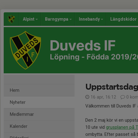
Alpint
Barngympa
Innebandy
Längdskidor
Duveds IF
Löpning - Födda 2019/
Uppstartsdag
Hem
16 apr, 16:12
0 kom
Nyheter
Välkommen till Duveds IF 
Medlemmar
Den 2 maj kör vi en uppst
Kalender
10 ute vid
grusplanen på
ombytta. Efter passet så b