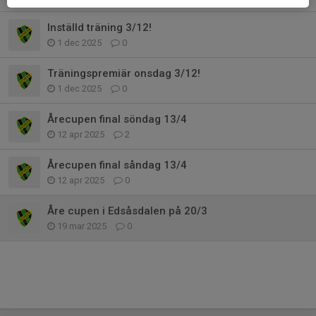
Inställd träning 3/12!
1 dec 2025
0
Träningspremiär onsdag 3/12!
1 dec 2025
0
Årecupen final söndag 13/4
12 apr 2025
2
Årecupen final såndag 13/4
12 apr 2025
0
Åre cupen i Edsåsdalen på 20/3
19 mar 2025
0