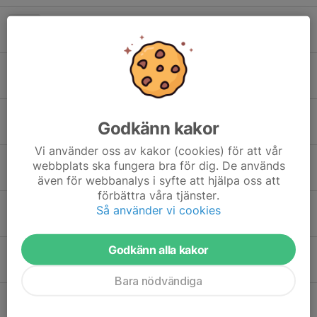
Snökanonen Östersund Flyttad
6 feb, 00:07
0
Årecupen imorgon 1/2.
31 jan, 18:21
0
Hamresvängen idag
Godkänn kakor
25 jan, 09:01
0
Vi använder oss av kakor (cookies) för att vår
Hamresvängen 25/1
webbplats ska fungera bra för dig. De används
24 jan, 12:11
2
även för webbanalys i syfte att hjälpa oss att
förbättra våra tjänster.
Extra träning och tävlingar
Så använder vi cookies
21 jan, 21:06
0
Godkänn alla kakor
Vi smygstartar efter jul.
5 jan, 22:23
1
Bara nödvändiga
Imorgon kör vi!
9 dec 2025
0