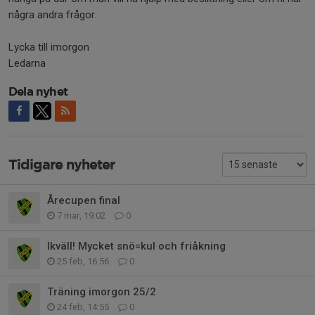
några andra frågor.
Lycka till imorgon
Ledarna
Dela nyhet
Tidigare nyheter
Årecupen final
7 mar, 19:02
0
Ikväll! Mycket snö=kul och friåkning
25 feb, 16:56
0
Träning imorgon 25/2
24 feb, 14:55
0