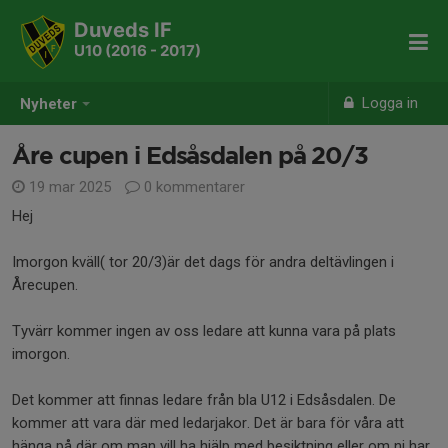
Duveds IF
U10 (2016 - 2017)
Logga in
Nyheter
Åre cupen i Edsåsdalen på 20/3
19 mar 2025
0 kommentarer
Hej
Imorgon kväll( tor 20/3)är det dags för andra deltävlingen i
Årecupen.
Tyvärr kommer ingen av oss ledare att kunna vara på plats
imorgon.
Det kommer att finnas ledare från bla U12 i Edsåsdalen. De
kommer att vara där med ledarjakor. Det är bara för våra att
hänga på där om man vill ha hjälp med besiktning eller om ni har