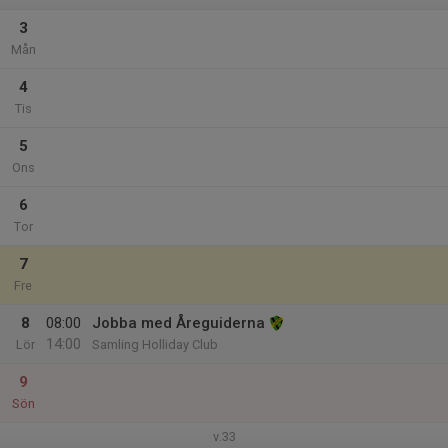
3
Mån
4
Tis
5
Ons
6
Tor
7
Fre
8
08:00
Jobba med Åreguiderna
14:00
Lör
Samling Holliday Club
9
Sön
v.33