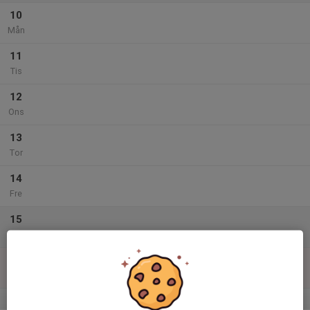
10
Mån
11
Tis
12
Ons
13
Tor
14
Fre
15
Lör
16
Sön
v.34