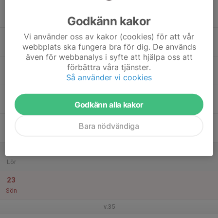
17
Godkänn kakor
Mån
Vi använder oss av kakor (cookies) för att vår
18
webbplats ska fungera bra för dig. De används
Tis
även för webbanalys i syfte att hjälpa oss att
19
förbättra våra tjänster.
Ons
Så använder vi cookies
20
Godkänn alla kakor
Tor
21
Bara nödvändiga
Fre
22
Lör
23
Sön
v.35