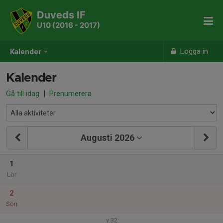
Duveds IF
U10 (2016 - 2017)
Logga in
Kalender
Kalender
Gå till idag
|
Prenumerera
Augusti 2026
1
Lör
2
Sön
v.32