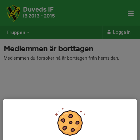
Duveds IF
IB 2013 - 2015
Logga in
Truppen
Medlemmen är borttagen
Medlemmen du försöker nå är borttagen från hemsidan.