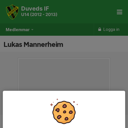
Duveds IF
U14 (2012 - 2013)
Logga in
Medlemmar
Lukas Mannerheim
Ålder
13 år