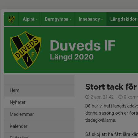
Alpint
Barngympa
Innebandy
Längdskidor
Duveds IF
Längd 2020
Stort tack fö
Hem
2 apr, 21:42
0 komm
Nyheter
Då har vi haft längdskidavs
denna säsong och er föräl
Medlemmar
tisdagkvällarna.
Kalender
Så skoj att ha fått lära k