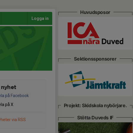
Huvudsposor
Logga in
Sektionssponsorer
 nyhet
la på Facebook
la på X
Projekt: Skidskola nybörjare.
Stötta Duveds IF
heter via RSS