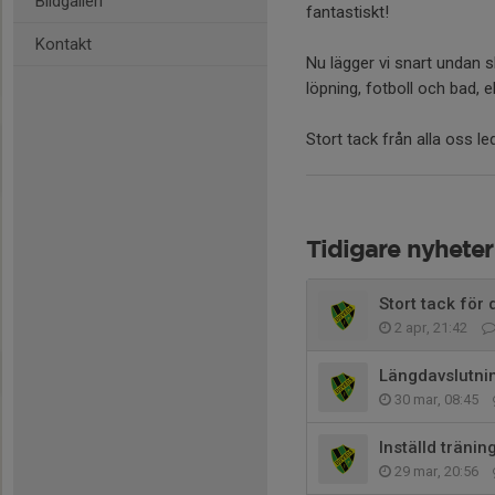
Bildgalleri
fantastiskt!
Kontakt
Nu lägger vi snart undan 
löpning, fotboll och bad, e
Stort tack från alla oss le
Tidigare nyheter
Stort tack för
2 apr, 21:42
Längdavslutnin
30 mar, 08:45
Inställd tränin
29 mar, 20:56