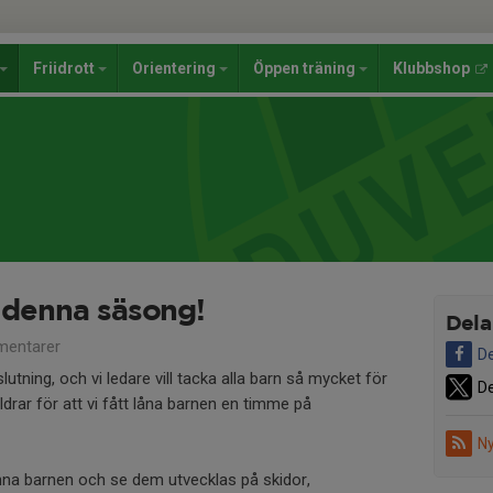
Friidrott
Orientering
Öppen träning
Klubbshop
r denna säsong!
Dela
entarer
De
lutning, och vi ledare vill tacka alla barn så mycket för
De
drar för att vi fått låna barnen en timme på
Ny
änna barnen och se dem utvecklas på skidor,