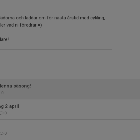
skidorna och laddar om för nästa årstid med cykling,
ller vad ni föredrar =)
dare!
 denna säsong!
0
g 2 april
0
g
0