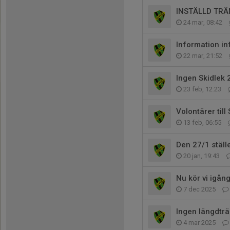
INSTÄLLD TRÄ
24 mar, 08:42
Information in
22 mar, 21:52
Ingen Skidlek
23 feb, 12:23
Volontärer til
13 feb, 06:55
Den 27/1 ställ
20 jan, 19:43
Nu kör vi igån
7 dec 2025
Ingen längdträ
4 mar 2025