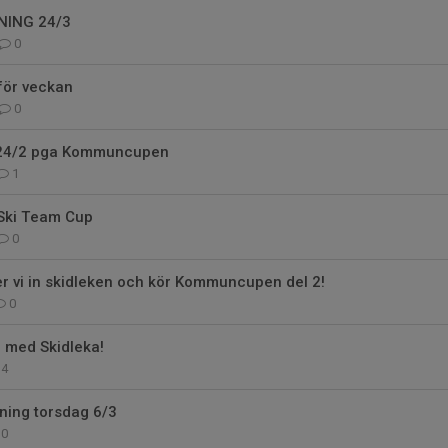
NING 24/3
0
för veckan
0
 24/2 pga Kommuncupen
1
l Ski Team Cup
0
er vi in skidleken och kör Kommuncupen del 2!
0
g med Skidleka!
4
ning torsdag 6/3
0