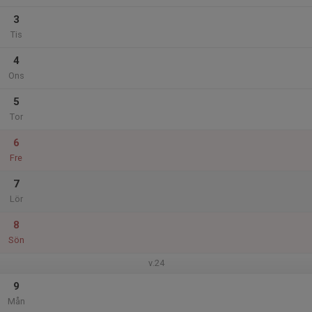
3
Tis
4
Ons
5
Tor
6
Fre
7
Lör
8
Sön
v.24
9
Mån