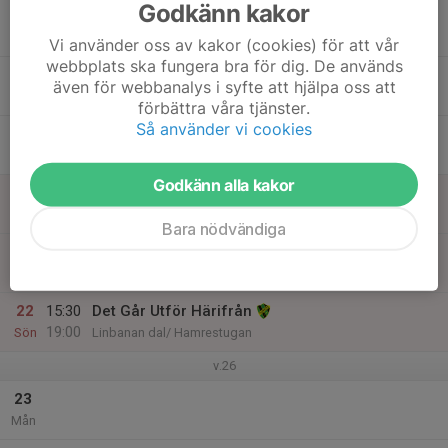
Godkänn kakor
17
Tis
Vi använder oss av kakor (cookies) för att vår
webbplats ska fungera bra för dig. De används
18
även för webbanalys i syfte att hjälpa oss att
Ons
förbättra våra tjänster.
Så använder vi cookies
19
Tor
Godkänn alla kakor
20
Fre
Bara nödvändiga
21
Lör
22
15:30
Det Går Utför Härifrån
19:00
Sön
Linbanan dal/ Hamrestugan
v.26
23
Mån