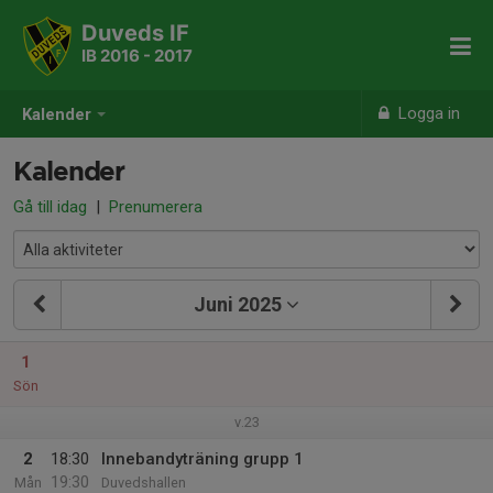
Duveds IF
IB 2016 - 2017
Logga in
Kalender
Kalender
Gå till idag
|
Prenumerera
Juni 2025
1
Sön
v.23
2
18:30
Innebandyträning grupp 1
19:30
Mån
Duvedshallen