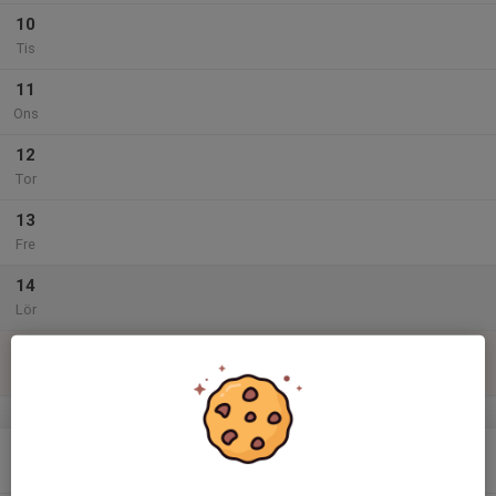
10
Tis
11
Ons
12
Tor
13
Fre
14
Lör
15
Sön
v.25
16
Mån