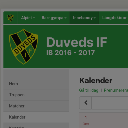
Alpint
Barngympa
Innebandy
Längdskidor
Duveds IF
IB 2016 - 2017
Kalender
Hem
Gå till idag
|
Prenumerer
Truppen
Matcher
Kalender
1
Ons