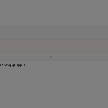
v.5
räning grupp 1