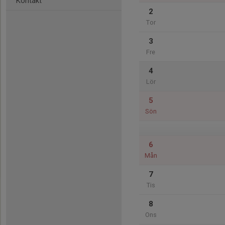
Kontakt
2
Tor
3
Fre
4
Lör
5
Sön
6
Mån
7
Tis
8
Ons