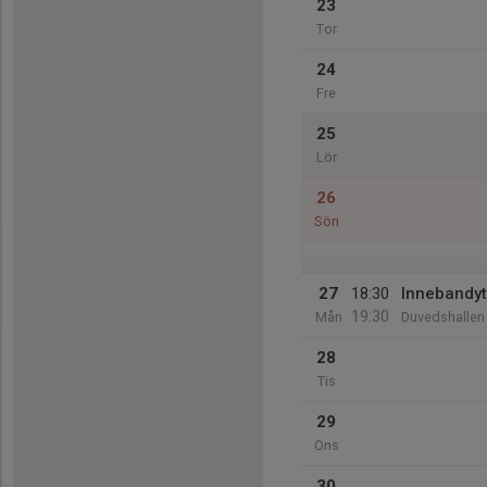
23
Tor
24
Fre
25
Lör
26
Sön
27
18:30
Innebandyt
19:30
Mån
Duvedshallen
28
Tis
29
Ons
30