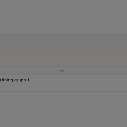
v.3
räning grupp 1