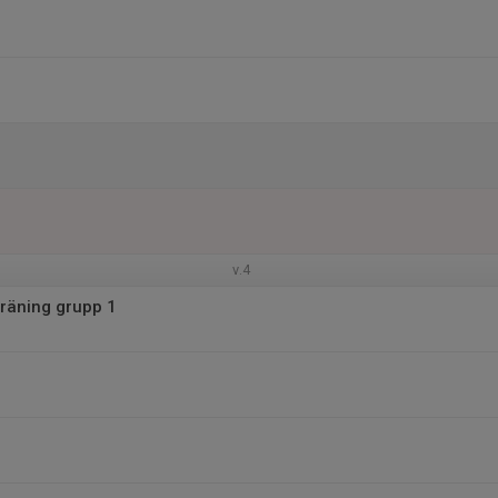
v.4
räning grupp 1