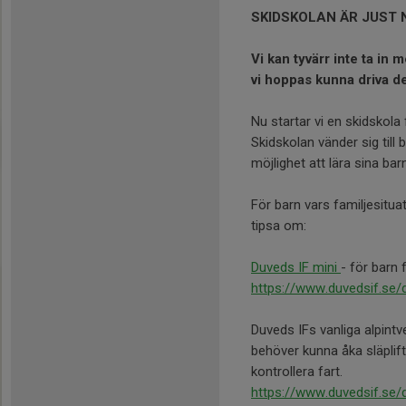
SKIDSKOLAN ÄR JUST 
Vi kan tyvärr inte ta in
vi hoppas kunna driva d
Nu startar vi en skidskol
Skidskolan vänder sig till 
möjlighet att lära sina bar
För barn vars familjesitua
tipsa om:
Duveds IF mini
- för barn
https://www.duvedsif.se/d
Duveds IFs vanliga alpint
behöver kunna åka släplif
kontrollera fart.
https://www.duvedsif.se/d