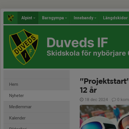
Alpint
Barngympa
Innebandy
Längdskidor
Duveds IF
Skidskola för nybörjare 
"Projektstart
Hem
12 år
Nyheter
18 dec 2024
0 kom
Medlemmar
Kalender