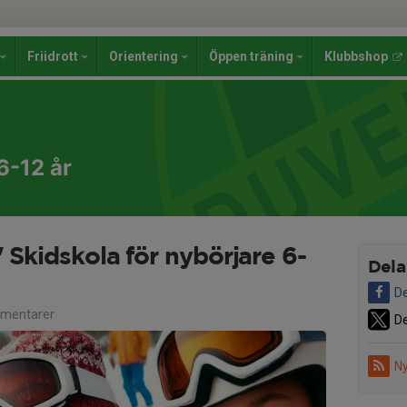
Friidrott
Orientering
Öppen träning
Klubbshop
6-12 år
" Skidskola för nybörjare 6-
Dela
De
mentarer
De
Ny