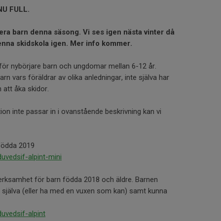
NU FULL.
 mera barn denna säsong. Vi ses igen nästa vinter då
enna skidskola igen. Mer info kommer.
a för nybörjare barn och ungdomar mellan 6-12 år.
barn vars föräldrar av olika anledningar, inte själva har
n att åka skidor.
tion inte passar in i ovanstående beskrivning kan vi
 födda 2019
uvedsif-alpint-mini
verksamhet för barn födda 2018 och äldre. Barnen
t själva (eller ha med en vuxen som kan) samt kunna
uvedsif-alpint