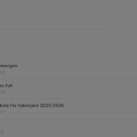
tsmorgon
0
u full
0
kola för nybörjare 2025/2026
1
2