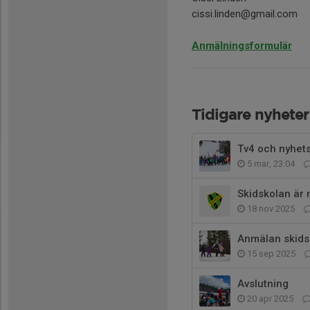
cissi.linden@gmail.com
Anmälningsformulär
Tidigare nyheter
Tv4 och nyhe
5 mar, 23:04
Skidskolan är n
18 nov 2025
Anmälan skids
15 sep 2025
Avslutning
20 apr 2025