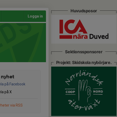
Huvudsposor
Logga in
Sektionssponsorer
Projekt: Skidskola nybörjare.
 nyhet
la på Facebook
la på X
heter via RSS