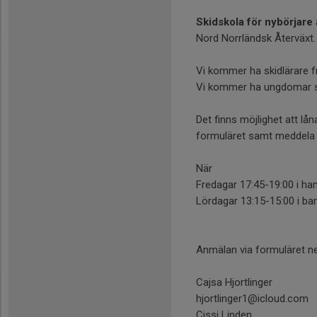
Skidskola för nybörjare
Nord Norrländsk Återväxt.
Vi kommer ha skidlärare frå
Vi kommer ha ungdomar so
Det finns möjlighet att lån
formuläret samt meddela Ca
När
Fredagar 17:45-19:00 i ha
Lördagar 13:15-15:00 i ba
Anmälan via formuläret n
Cajsa Hjortlinger
hjortlinger1@icloud.com
Cissi Linden