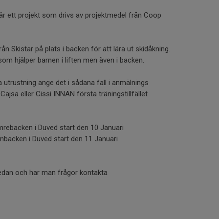
är ett projekt som drivs av projektmedel från Coop
n Skistar på plats i backen för att lära ut skidåkning.
m hjälper barnen i liften men även i backen.
a utrustning ange det i sådana fall i anmälnings
jsa eller Cissi INNAN första träningstillfället
mrebacken i Duved start den 10 Januari
rnbacken i Duved start den 11 Januari
edan och har man frågor kontakta