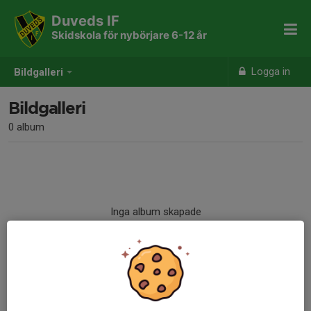
Duveds IF
Skidskola för nybörjare 6-12 år
Logga in
Bildgalleri
Bildgalleri
0 album
Inga album skapade