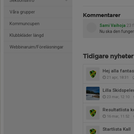
Sektionsinfo
Våra grupper
Kommentarer
Kommuncupen
Sami Vaihoja
23 
Nu ska den funger
Klubbkläder längd
Webbinaruim/Föreläsningar
Tidigare nyheter
Hej alla fanta
21 apr, 18:31
Lilla Skidspele
23 mar, 12:10
Resultatlista
16 mar, 11:52
Startlista Kall