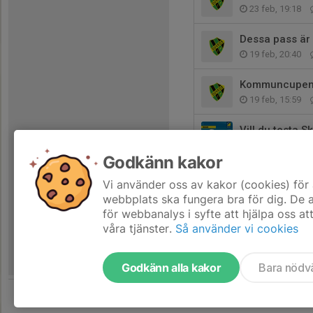
23 feb, 19:18
Dessa pass är
19 feb, 20:40
Kommuncupen 
19 feb, 15:59
Vill du testa S
18 feb, 19:42
Godkänn kakor
Det saknas for
Vi använder oss av kakor (cookies) för 
16 feb, 14:11
webbplats ska fungera bra för dig. De
för webbanalys i syfte att hjälpa oss at
våra tjänster.
Så använder vi cookies
Godkänn alla kakor
Bara nödv
Tjäna pengar till föreningen