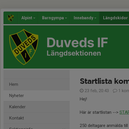
Alpint
Barngympa
Innebandy
Längdskidor
Duveds IF
Längdsektionen
Startlista k
Hem
23 feb, 20:43
1 ko
Nyheter
Hej!
Kalender
Här är startlistan -->
STA
Kontakt
250 deltagare anmälda til