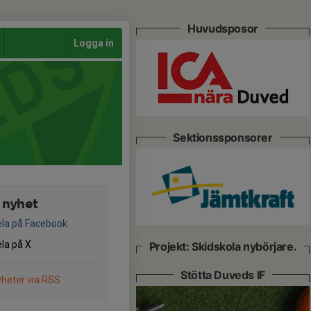
Huvudsposor
Logga in
Sektionssponsorer
 nyhet
la på Facebook
la på X
Projekt: Skidskola nybörjare.
Stötta Duveds IF
heter via RSS