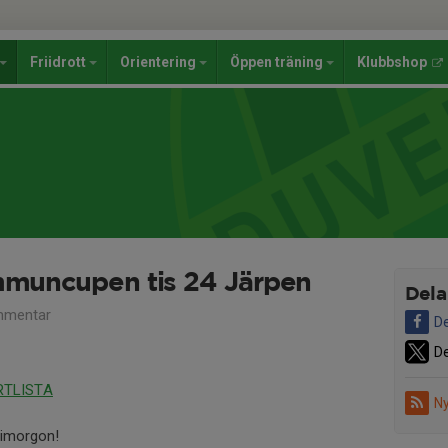
Friidrott
Orientering
Öppen träning
Klubbshop
ommuncupen tis 24 Järpen
Dela
mmentar
De
De
RTLISTA
Ny
l imorgon!