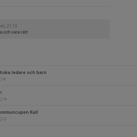
feb, 21:15
a och vara rätt
stiska ledare och barn
6
n
0
 kommuncupen Kall
2