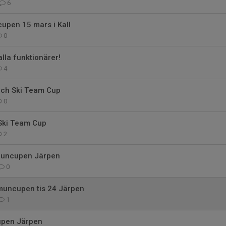
6
upen 15 mars i Kall
0
 alla funktionärer!
4
nch Ski Team Cup
0
 Ski Team Cup
2
muncupen Järpen
0
mmuncupen tis 24 Järpen
1
pen Järpen